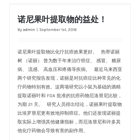
诺尼果叶提取物的益处！
诺尼果叶提取物的益处！
By
admin
|
September 1st, 2016
诺尼果叶提取物比化疗抗癌效果更好。 热带诺丽
树 （诺丽） 曾为数千年来治疗癌症、 感冒、 糖尿
病、 流感、 高血压和疼痛等疾病。 最近马来西亚
两个研究报告发现，诺丽是对抗癌症比种常见的化
疗药物特别有效。这两项研究以小鼠为基础的酒精
提取诺丽叶和 FDA 批准的抗癌药物厄洛替尼比较，
为期 21 天。 研究人员得出结论，诺丽果叶提取物
比埃罗替尼更有效地抑制癌症。他们还发现诺丽提
取实际上增强其他健康指标，而厄洛替尼和许多其
他化疗药物会导致有害的副作用。