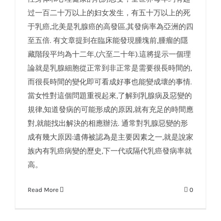
过一百二十万以上的妇女发生，有五十万以上的死
于乳癌,北美是乳腺癌的高發區,其發病率為亞洲的四
至五倍. 有文章提到在臨床能發現腫塊前,腫瘤的隱
藏階段平均為十二年,(六至二十年).這將提示一個理
論就是乳腺細胞從正常到非正常是需要很長時間的,
而很長時間的變化即可看成好事也能變成壞的事情.
當女性對這個問題重視起來,了解到乳腺病及惡變的
規律,知道發病的可能形成的原因,就有充足的時間應
對,就能找出解決的相應辦法. 通常對乳腺惡變的形
成有幾大原因:遺傳被認為是主要因素之一,就是說家
族內有乳癌病變的歷史,下一代或隔代乳癌發病率就
高。
Read More
0