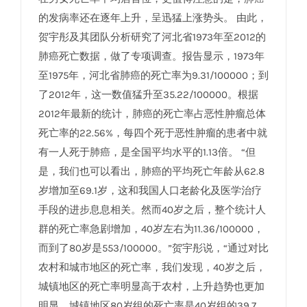
的发病率还在逐年上升，呈迅猛上涨势头。 由此，
贺宇彤及其团队分析研究了河北省1973年至2012的
肺癌死亡数据，做了专项调查。报告显示，1973年
至1975年，河北省肺癌的死亡率为9.31/100000；到
了2012年，这一数值猛升至35.22/100000。根据
2012年最新的统计，肺癌的死亡率占恶性肿瘤总体
死亡率的22.56%，每四个死于恶性肿瘤的患者中就
有一人死于肺癌，是全国平均水平的1.13倍。 “但
是，我们也可以看出，肺癌的平均死亡年龄从62.8
岁增加至69.1岁，这和我国人口老龄化及医学治疗
手段的进步息息相关。然而40岁之后，整个统计人
群的死亡率急剧增加，40岁左右为11.36/100000，
而到了80岁是553/100000。”贺宇彤说，“通过对比
农村和城市地区的死亡率，我们发现，40岁之后，
城镇地区的死亡率明显高于农村，上升趋势也更加
明显，城镇地区80岁组的死亡率是40岁组的39.7