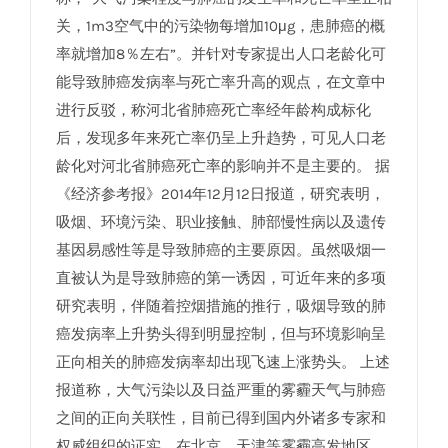
关，1m­­­3空气中的污染物每增加10μg，患肺癌的概
率就增加8％左右”。并针对专家提出人口老龄化可
能导致肺癌发病率与死亡率升高的观点，在文章中
进行反驳，称河北省肺癌死亡率经年龄构成标化
后，发现多年来死亡率仍呈上升趋势，可见人口老
龄化对河北省肺癌死亡率的影响并不是主要的。 据
《经济参考报》2014年12月12日报道，研究表明，
吸烟、环境污染、职业接触、肺部慢性病以及遗传
基因易感性等是导致肺癌的主要原因。虽然吸烟一
直被认为是导致肺癌的第一诱因，可近年来的多项
研究表明，伴随着控烟措施的推行，吸烟导致的肺
癌发病率上升势头得到明显控制，但与环境影响呈
正向相关的肺癌发病率却出现飞速上涨势头。 上述
报道称，大气污染以及日益严重的雾霾天气与肺癌
之间的正向关联性，目前已得到国内外诸多专家和
权威组织的证实。在北京、天津等雾霾高发地区，